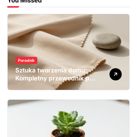
Kompletny przewodnik po
aranżacji i wykończeniu
wnętrz
Poradnik
Sekrety idealnego domu i
ogrodu: kompleksowy
przewodnik po pielęgnacji i
efektywności