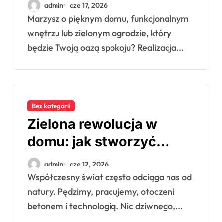
oszczędza czas i
admin
cze 17, 2026
pieniądze
Marzysz o pięknym domu, funkcjonalnym
wnętrzu lub zielonym ogrodzie, który
będzie Twoją oazą spokoju? Realizacja...
Bez kategorii
Zielona rewolucja w
domu: jak stworzyć
przestrzeń pełną życia i
admin
cze 12, 2026
harmonii
Współczesny świat często odciąga nas od
natury. Pędzimy, pracujemy, otoczeni
betonem i technologią. Nic dziwnego,...