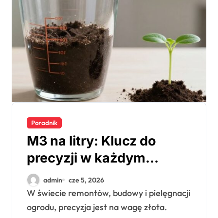
Poradnik
M3 na litry: Klucz do
precyzji w każdym
projekcie domowym i
admin
cze 5, 2026
ogrodowym
W świecie remontów, budowy i pielęgnacji
ogrodu, precyzja jest na wagę złota.