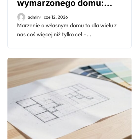
wymarzonego domu:
kompleksowy
admin
cze 12, 2026
przewodnik po budowie
Marzenie o własnym domu to dla wielu z
nas coś więcej niż tylko cel –...