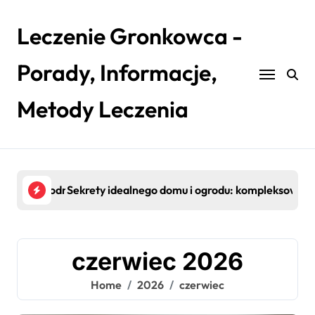
Skip
to
Leczenie Gronkowca -
content
Porady, Informacje,
Metody Leczenia
ny przewodnik po aranżacji i wykończeniu wnętrz
Sekrety idealnego domu i ogrodu: kompleksowy pr
Nie
czerwiec 2026
Home
2026
czerwiec