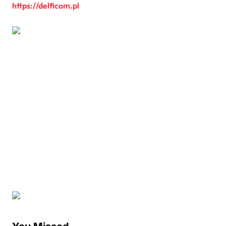
https://delficom.pl
You Missed
Poradnik
Sztuka tworzenia domu: