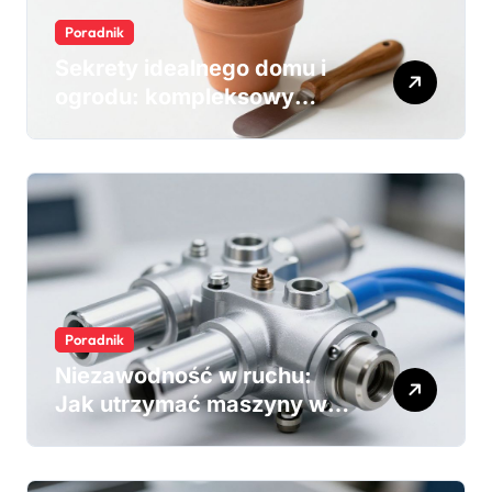
Poradnik
Niezawodność w ruchu:
Jak utrzymać maszyny w
pełnej sprawności dzięki
hydraulice Sauer Danfoss
Edukacja i Świadomość
Siła precyzji: Rola
hydrauliki w
długowieczności sprzętu