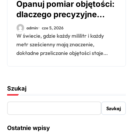
Opanuj pomiar objętości:
dlaczego precyzyjne
przeliczanie m3 na litry
admin
cze 5, 2026
jest kluczowe?
W świecie, gdzie każdy mililitr i każdy
metr sześcienny mają znaczenie,
dokładne przeliczanie objętości staje...
Szukaj
Szukaj
Ostatnie wpisy