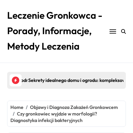
Skip
to
Leczenie Gronkowca -
content
Porady, Informacje,
Metody Leczenia
nętrz
u: kompleksowy przewodnik po pielęgnacji i efektywności
Niezawodność w ruchu: Jak utrzymać maszyny w p
Sił
Home
Objawy i Diagnoza Zakażeń Gronkowcem
Czy gronkowiec wyjdzie w morfologii?
Diagnostyka infekcji bakteryjnych