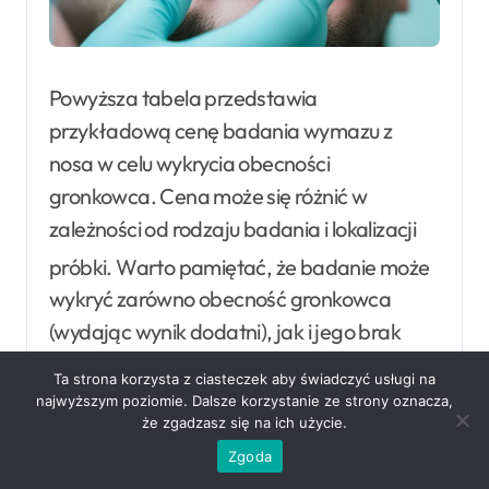
Powyższa tabela przedstawia
przykładową cenę badania wymazu z
nosa w celu wykrycia obecności
gronkowca. Cena może się różnić w
zależności od rodzaju badania i lokalizacji
próbki
. Warto pamiętać, że badanie może
wykryć zarówno obecność gronkowca
(wydając wynik dodatni), jak i jego brak
(wynik ujemny). W przypadku wyniku
Ta strona korzysta z ciasteczek aby świadczyć usługi na
dodatniego konieczne jest
najwyższym poziomie. Dalsze korzystanie ze strony oznacza,
że zgadzasz się na ich użycie.
przeprowadzenie dodatkowych badań
Zgoda
identyfikacyjnych i antybiogramu, aby