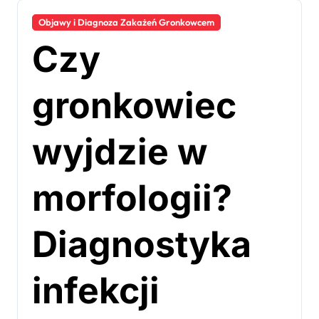
Objawy i Diagnoza Zakażeń Gronkowcem
Czy
gronkowiec
wyjdzie w
morfologii?
Diagnostyka
infekcji