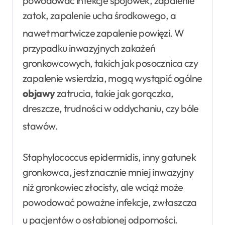
powodować infekcje spojówek, zapalenie
zatok, zapalenie ucha środkowego, a
nawet martwicze zapalenie powięzi
. W
przypadku inwazyjnych zakażeń
gronkowcowych, takich jak posocznica czy
zapalenie wsierdzia, mogą wystąpić ogólne
objawy
zatrucia, takie jak gorączka,
dreszcze, trudności w oddychaniu, czy bóle
stawów
.
Staphylococcus epidermidis, inny gatunek
gronkowca, jest znacznie mniej inwazyjny
niż gronkowiec złocisty, ale wciąż może
powodować poważne infekcje, zwłaszcza
u pacjentów o osłabionej odporności
.