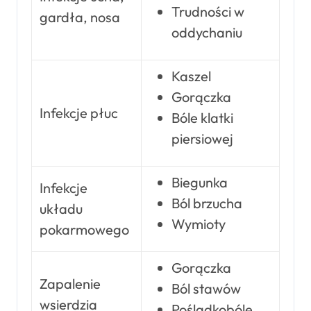
Trudności w
gardła, nosa
oddychaniu
Kaszel
Gorączka
Infekcje płuc
Bóle klatki
piersiowej
Biegunka
Infekcje
Ból brzucha
układu
Wymioty
pokarmowego
Gorączka
Zapalenie
Ból stawów
wsierdzia
Pośladkobóle