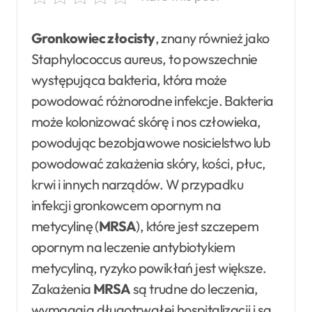
Gronkowiec złocisty
, znany również jako
Staphylococcus aureus, to powszechnie
występująca bakteria, która może
powodować różnorodne infekcje. Bakteria
może kolonizować skórę i nos człowieka,
powodując bezobjawowe nosicielstwo lub
powodować zakażenia skóry, kości, płuc,
krwi i innych narządów. W przypadku
infekcji gronkowcem opornym na
metycylinę (
MRSA
), które jest szczepem
opornym na leczenie antybiotykiem
metycyliną, ryzyko powikłań jest większe.
Zakażenia
MRSA
są trudne do leczenia,
wymagają długotrwałej hospitalizacji i są