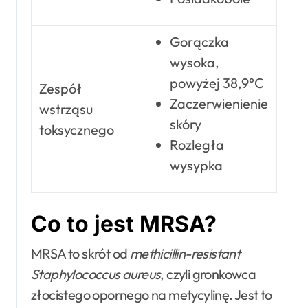
Gorączka
wysoka,
powyżej 38,9°C
Zespół
Zaczerwienienie
wstrząsu
skóry
toksycznego
Rozległa
wysypka
Co to jest MRSA?
MRSA to skrót od
methicillin-resistant
Staphylococcus aureus
, czyli gronkowca
złocistego opornego na metycylinę. Jest to