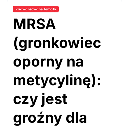
Zaawansowane Tematy
MRSA
(gronkowiec
oporny na
metycylinę):
czy jest
groźny dla