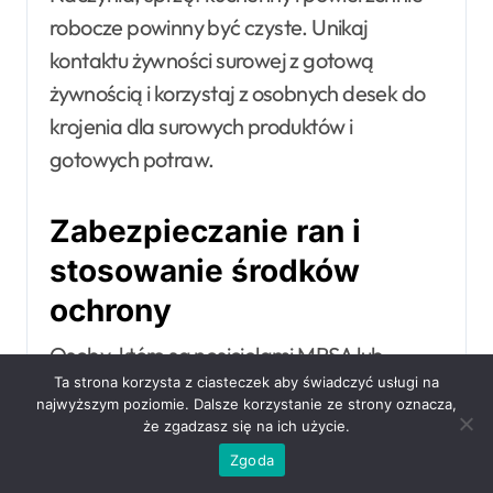
robocze powinny być czyste. Unikaj
kontaktu żywności surowej z gotową
żywnością i korzystaj z osobnych desek do
krojenia dla surowych produktów i
gotowych potraw.
Zabezpieczanie ran i
stosowanie środków
ochrony
Osoby, które są nosicielami MRSA lub
Ta strona korzysta z ciasteczek aby świadczyć usługi na
posiadają otwarte rany, powinny stosować
najwyższym poziomie. Dalsze korzystanie ze strony oznacza,
odpowiednie opatrunki i środki ochrony.
że zgadzasz się na ich użycie.
Poprzez zabezpieczanie ran i stosowanie
Zgoda
barier ochronnych można ograniczyć