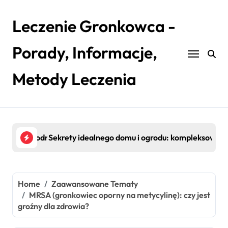
Skip
to
Leczenie Gronkowca -
content
Porady, Informacje,
Metody Leczenia
ętrz
u: kompleksowy przewodnik po pielęgnacji i efektywności
Niezawodność w ruchu: Jak utrzymać maszyny w pe
Siła
Home
Zaawansowane Tematy
MRSA (gronkowiec oporny na metycylinę): czy jest
groźny dla zdrowia?