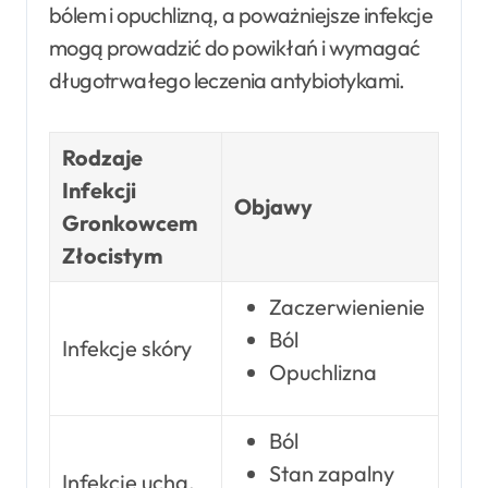
bólem i opuchlizną, a poważniejsze infekcje
mogą prowadzić do powikłań i wymagać
długotrwałego leczenia antybiotykami.
Rodzaje
Infekcji
Objawy
Gronkowcem
Złocistym
Zaczerwienienie
Ból
Infekcje skóry
Opuchlizna
Ból
Stan zapalny
Infekcje ucha,