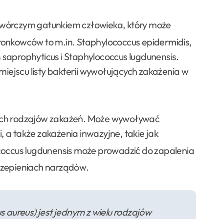
twórczym gatunkiem człowieka, który może
gronkowców to m.in. Staphylococcus epidermidis,
saprophyticus i Staphylococcus lugdunensis.
miejscu listy bakterii wywołujących zakażenia w
nych rodzajów zakażeń. Może wywoływać
i, a także zakażenia inwazyjne, takie jak
coccus lugdunensis może prowadzić do zapalenia
czepieniach narządów
.
 aureus) jest jednym z wielu rodzajów