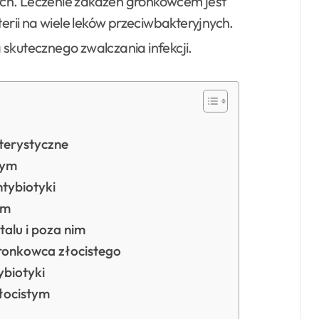
ych. Leczenie zakażeń gronkowcem jest
rii na wiele leków przeciwbakteryjnych.
 skutecznego zwalczania infekcji
.
terystyczne
tym
tybiotyki
ym
talu i poza nim
ronkowca złocistego
ybiotyki
łocistym