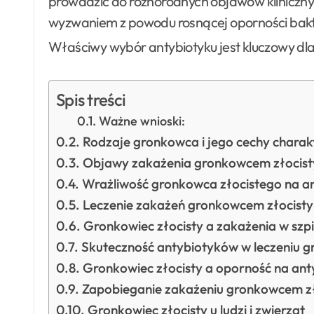
prowadzić do różnorodnych objawów kliniczn
wyzwaniem z powodu rosnącej oporności bakte
Właściwy wybór antybiotyku jest kluczowy dla
Spis treści
Ważne wnioski:
Rodzaje gronkowca i jego cechy charak
Objawy zakażenia gronkowcem złocis
Wrażliwość gronkowca złocistego na an
Leczenie zakażeń gronkowcem złocist
Gronkowiec złocisty a zakażenia w szpi
Skuteczność antybiotyków w leczeniu g
Gronkowiec złocisty a oporność na ant
Zapobieganie zakażeniu gronkowcem z
Gronkowiec złocisty u ludzi i zwierząt