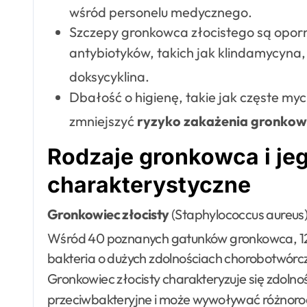
wśród personelu medycznego
.
Szczepy gronkowca złocistego są opor
antybiotyków, takich jak klindamycyna
doksycyklina
.
Dbałość o higienę, takie jak częste my
zmniejszyć
ryzyko zakażenia gronkow
Rodzaje gronkowca i je
charakterystyczne
Gronkowiec złocisty
(Staphylococcus aureus)
Wśród 40 poznanych gatunków gronkowca, 12
bakteria o dużych zdolnościach chorobotwórcz
Gronkowiec złocisty charakteryzuje się zdolno
przeciwbakteryjne i może wywoływać różnoro