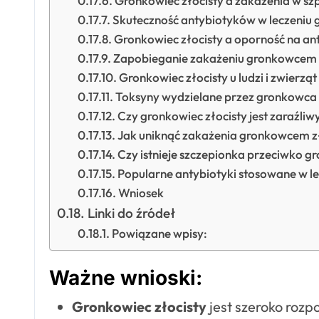
Gronkowiec złocisty a zakażenia w szp
Skuteczność antybiotyków w leczeniu 
Gronkowiec złocisty a oporność na an
Zapobieganie zakażeniu gronkowcem 
Gronkowiec złocisty u ludzi i zwierząt
Toksyny wydzielane przez gronkowca 
Czy gronkowiec złocisty jest zaraźliw
Jak uniknąć zakażenia gronkowcem z
Czy istnieje szczepionka przeciwko 
Popularne antybiotyki stosowane w 
Wniosek
Linki do źródeł
Powiązane wpisy:
Ważne wnioski:
Gronkowiec złocisty
jest szeroko rozp