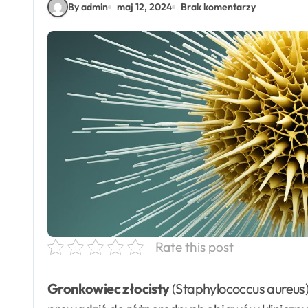
By admin
maj 12, 2024
Brak komentarzy
Rate this post
Gronkowiec złocisty
(Staphylococcus aureus)