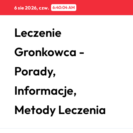
Skip
6 sie 2026, czw.
6:40:05 AM
to
content
Leczenie
Gronkowca -
Porady,
Informacje,
Metody Leczenia