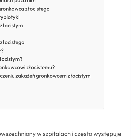
italu i poza nim
gronkowca złocistego
tybiotyki
złocistym
złocistego
y?
łocistym?
gronkowcowi złocistemu?
leczeniu zakażeń gronkowcem złocistym
owszechniony w szpitalach i często występuje