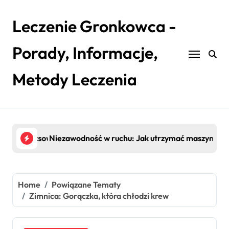
Skip
to
Leczenie Gronkowca -
content
Porady, Informacje,
Metody Leczenia
ętrz
u: kompleksowy przewodnik po pielęgnacji i efektywności
Niezawodność w ruchu: Jak utrzymać maszyny w pe
Siła
Home
Powiązane Tematy
Zimnica: Gorączka, która chłodzi krew