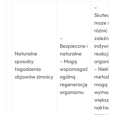
–
Skuteczn
może się
różnić w
–
zależnoś
Bezpieczne i
indywidu
Naturalne
naturalne
reakcji
sposoby
– Mogą
organiz
łagodzenia
wspomagać
– Niektór
objawów zimnicy
ogólną
metody
regenerację
mogą
organizmu
wymaga
większe
nakładu