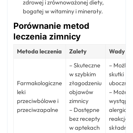
zdrowej i zrównoważonej diety,
bogatej w witaminy i minerały.
Porównanie metod
leczenia zimnicy
Metoda leczenia
Zalety
Wady
– Skuteczne
– Możliw
w szybkim
skutki
Farmakologiczne
złagodzeniu
uboczne
leki
objawów
– Może
przeciwbólowe i
zimnicy
wystąpić
przeciwzapalne
– Dostępne
alergicz
bez recepty
reakcja 
w aptekach
składniki