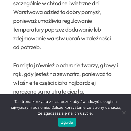
szczególnie w chłodne i wietrzne dni.
Warstwowa odzież to dobry pomysł,
ponieważ umożliwia regulowanie
temperatury poprzez dodawanie lub
zdejmowanie warstw ubrań w zależności
od potrzeb.
Pamiętaj również o ochronie twarzy, głowy i
rąk, gdy jesteś na zewnątrz, ponieważ to
właśnie te części ciała najbardziej
narażone są na utratę ciepła.
Ta strona korzysta z ciasteczek aby świadczyć usługi na
najwyższym poziomie. Dalsze korzystanie ze strony oznacza,
Odpowiedni ubiór
że zgadzasz się na ich użycie.
Wybieraj ubrania wykonane z materiałów,
Zgoda